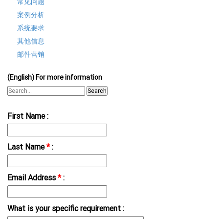
常见问题
案例分析
系统要求
其他信息
邮件营销
(English) For more information
Search
First Name :
Last Name
*
:
Email Address
*
:
What is your specific requirement :