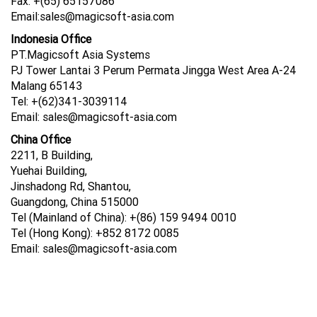
Fax: +(65) 65157086
Email:sales@magicsoft-asia.com
Indonesia Office
PT.Magicsoft Asia Systems
PJ Tower Lantai 3 Perum Permata Jingga West Area A-24
Malang 65143
Tel: +(62)341-3039114
Email: sales@magicsoft-asia.com
China Office
2211, B Building,
Yuehai Building,
Jinshadong Rd, Shantou,
Guangdong, China 515000
Tel (Mainland of China): +(86) 159 9494 0010
Tel (Hong Kong): +852 8172 0085
Email: sales@magicsoft-asia.com