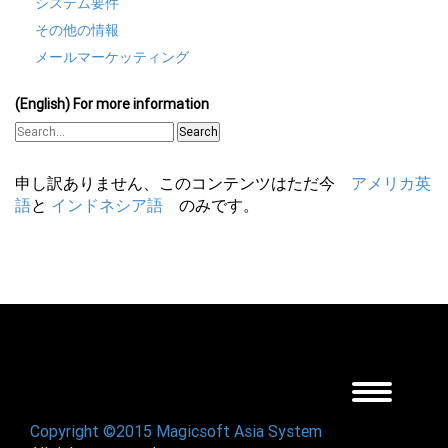
システム要件
その他の情報
メールマーケッティング
(English) For more information
Search
申し訳ありません、このコンテンツはただ今
アメリカ英
語
と
インドネシア語
のみです。
Toggle
navigation
Copyright ©2015 Magicsoft Asia System